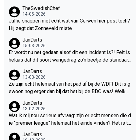
keer op keer bewijzen.
TheSwedishChef
14-05-2026
Jullie snappen niet echt wat van Gerwen hier post toch?
Hij zegt dat Zonneveld miste
JanDarts
15-03-2026
Er wordt nu net gedaan alsof dit een incident is?! Feit is
helaas dat dit soort wangedrag zo'n beetje de standaard
is geworden bij de PDC toernooien, het is al erg in Engel
JanDarts
and maar in Duitsland lijkt het nog erger te zijn. En dat he
13-03-2026
bben we allemaal aan de PDC te danken: die blijven al ja
Ze zijn echt helemaal van het pad af bij de WDF! Dit is g
ren hardnekkig weigeren tegen dit soort wangedrag op t
ewoon nog erger dan bij dat het bij de BDO was! Welke i
e treden want ja: mensen de zaal uit gooien kost klante
dioot bedenkt zoiets? Dat ze naar Las Vegas gaan: prim
JanDarts
n..... En zo krijg je dus de situatie waarin wangedrag van
a. Maar doe dat dan in oktober, wanneer de World Maste
13-02-2026
het publiek accepabel lijkt te zijn en gaat het van kwaad
rs altijd zijn! En kondig het een beetje op tijd aan ook, bij
Wat ik mij nou serieus afvraag: zijn er echt mensen die d
tot erger.
voorbeeld voordat het seizoen begint. Maar nee: op kort
ie "premier league" helemaal het einde vinden? Het is to
e termijn, midden in de zomervakantie (dan is alles tenm
ch gewoon iedere week meer van hetzelfde? Dezelfde
JanDarts
inste extra duur!), een paar dagen na het EK jeugd, terwijl
8 koppen en vervolgens zie je diezelfde koppen het we