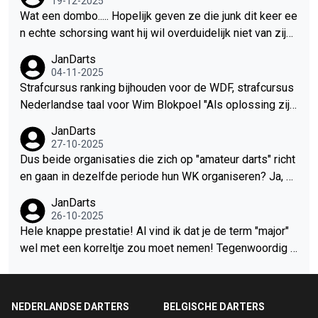
19-12-2025
in de VS ook het WK voetbal bezig is, de World Series o
ekend erna alweer terug in de Eurotour of weet ik veel w
Wat een dombo..... Hopelijk geven ze die junk dit keer ee
f Poker zijn in Las Vegas en de topspelers van de VS e
at. Het is gewoon altijd hetzelfde. Er was een tijd dat je
n echte schorsing want hij wil overduidelijk niet van zijn
n Canada zijn dat weekend al actief in de CDC. Je bent t
uitkeek naar duels tussen de topspelers, nu zie je het m
fouten leren!
JanDarts
och echt niet goed bij je hoofd om dan je 2e major te pla
eerdere keren per week. Het is wat mij betreft zware ov
04-11-2025
nnen! En de playoffs voor Lakeside terwijl er nog 25% v
erkill, alles met het oog op snel winst maken.
Strafcursus ranking bijhouden voor de WDF, strafcursus
an het seizoen gespeeld moet worden..... Hoe jaag je als
Nederlandse taal voor Wim Blokpoel "Als oplossing zijn
organisatie je eigen spelers weg? Vraag het de WDF!
zei nu beiden geplaatst"
JanDarts
27-10-2025
Dus beide organisaties die zich op "amateur darts" richt
en gaan in dezelfde periode hun WK organiseren? Ja, he
el logisch natuurlijk.... Wat een stel dombo's!
JanDarts
26-10-2025
Hele knappe prestatie! Al vind ik dat je de term "major"
wel met een korreltje zou moet nemen! Tegenwoordig n
oemen ze alles een major bij de PDC, je moet je alleen
wel afvragen of dat terecht is bij een toernooi waar je 3x
op een dag moet spelen en 20 minuten hebt tussen halv
NEDERLANDSE DARTERS
BELGISCHE DARTERS
e finale en finale