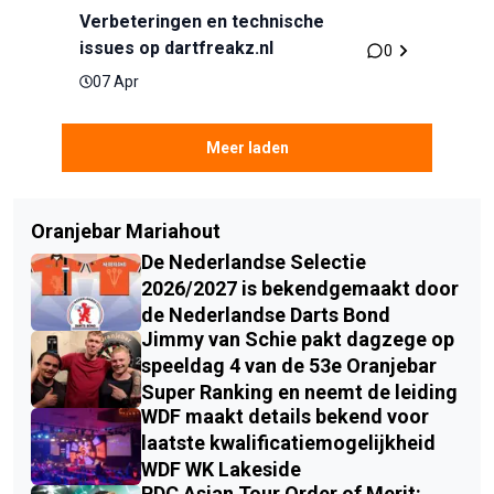
Verbeteringen en technische
issues op dartfreakz.nl
0
07 Apr
Meer laden
Oranjebar Mariahout
De Nederlandse Selectie
2026/2027 is bekendgemaakt door
de Nederlandse Darts Bond
Jimmy van Schie pakt dagzege op
speeldag 4 van de 53e Oranjebar
Super Ranking en neemt de leiding
WDF maakt details bekend voor
laatste kwalificatiemogelijkheid
WDF WK Lakeside
PDC Asian Tour Order of Merit: