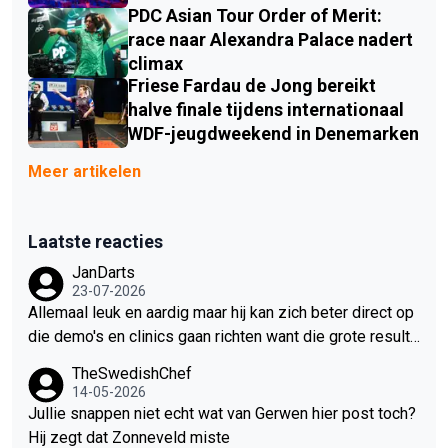
PDC Asian Tour Order of Merit:
race naar Alexandra Palace nadert
climax
Friese Fardau de Jong bereikt
halve finale tijdens internationaal
WDF-jeugdweekend in Denemarken
Meer artikelen
Laatste reacties
JanDarts
23-07-2026
Allemaal leuk en aardig maar hij kan zich beter direct op
die demo's en clinics gaan richten want die grote resulta
ten gaan er echt niet meer komen. Hoewel hij een van de
TheSwedishChef
meest getalenteerde darters is is het niveau de laatste j
14-05-2026
aren gigantisch gestegen en dat kan hij niet bijbenen. Oo
Jullie snappen niet echt wat van Gerwen hier post toch?
k omdat hij mentaal gewoon veel te zwak is, dat blijft hij
Hij zegt dat Zonneveld miste