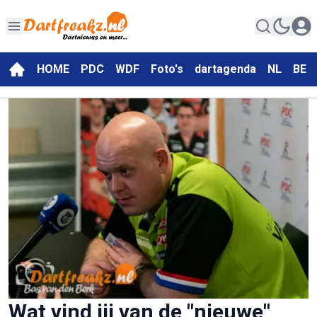
HOME
PDC
WDF
Foto's
dartagenda
NL
BE
Wat vind jij van de "nieuwe"