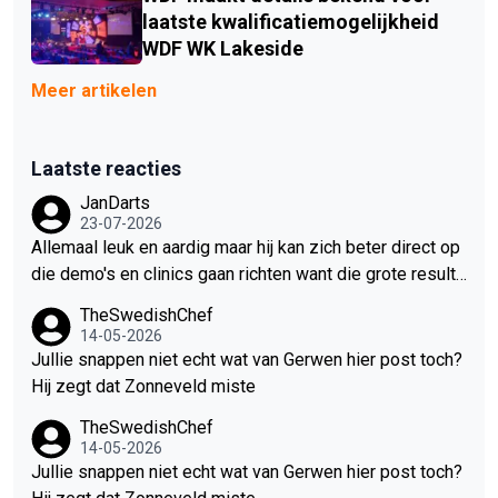
laatste kwalificatiemogelijkheid
WDF WK Lakeside
Meer artikelen
Laatste reacties
JanDarts
23-07-2026
Allemaal leuk en aardig maar hij kan zich beter direct op
die demo's en clinics gaan richten want die grote resulta
ten gaan er echt niet meer komen. Hoewel hij een van de
TheSwedishChef
meest getalenteerde darters is is het niveau de laatste j
14-05-2026
aren gigantisch gestegen en dat kan hij niet bijbenen. Oo
Jullie snappen niet echt wat van Gerwen hier post toch?
k omdat hij mentaal gewoon veel te zwak is, dat blijft hij
Hij zegt dat Zonneveld miste
keer op keer bewijzen.
TheSwedishChef
14-05-2026
Jullie snappen niet echt wat van Gerwen hier post toch?