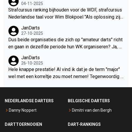
04-11-2025
nnen! En de playoffs voor Lakeside terwijl er nog 25% v
erkill, alles met het oog op snel winst maken.
Strafcursus ranking bijhouden voor de WDF, strafcursus
an het seizoen gespeeld moet worden..... Hoe jaag je als
Nederlandse taal voor Wim Blokpoel "Als oplossing zijn
organisatie je eigen spelers weg? Vraag het de WDF!
zei nu beiden geplaatst"
JanDarts
27-10-2025
Dus beide organisaties die zich op "amateur darts" richt
en gaan in dezelfde periode hun WK organiseren? Ja, he
el logisch natuurlijk.... Wat een stel dombo's!
JanDarts
26-10-2025
Hele knappe prestatie! Al vind ik dat je de term "major"
wel met een korreltje zou moet nemen! Tegenwoordig n
oemen ze alles een major bij de PDC, je moet je alleen
wel afvragen of dat terecht is bij een toernooi waar je 3x
op een dag moet spelen en 20 minuten hebt tussen halv
NEDERLANDSE DARTERS
BELGISCHE DARTERS
e finale en finale
Danny Noppert
Dimitri van den Bergh
DARTTOERNOOIEN
DART-RANKINGS