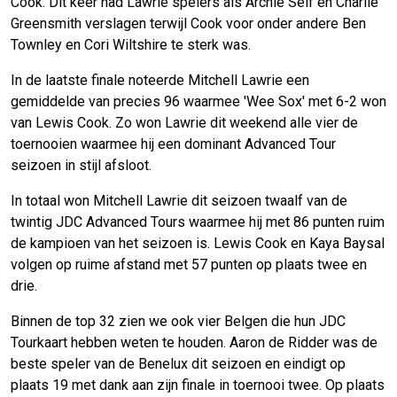
Cook. Dit keer had Lawrie spelers als Archie Self en Charlie
Greensmith verslagen terwijl Cook voor onder andere Ben
Townley en Cori Wiltshire te sterk was.
In de laatste finale noteerde Mitchell Lawrie een
gemiddelde van precies 96 waarmee 'Wee Sox' met 6-2 won
van Lewis Cook. Zo won Lawrie dit weekend alle vier de
toernooien waarmee hij een dominant Advanced Tour
seizoen in stijl afsloot.
In totaal won Mitchell Lawrie dit seizoen twaalf van de
twintig JDC Advanced Tours waarmee hij met 86 punten ruim
de kampioen van het seizoen is. Lewis Cook en Kaya Baysal
volgen op ruime afstand met 57 punten op plaats twee en
drie.
Binnen de top 32 zien we ook vier Belgen die hun JDC
Tourkaart hebben weten te houden. Aaron de Ridder was de
beste speler van de Benelux dit seizoen en eindigt op
plaats 19 met dank aan zijn finale in toernooi twee. Op plaats