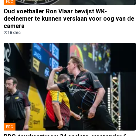
PDC
Oud voetballer Ron Vlaar bewijst WK-
deelnemer te kunnen verslaan voor oog van de
camera
18 dec
PDC