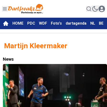
HOME
PDC
WDF
Foto's
dartagenda
NL
BE
Martijn Kleermaker
News