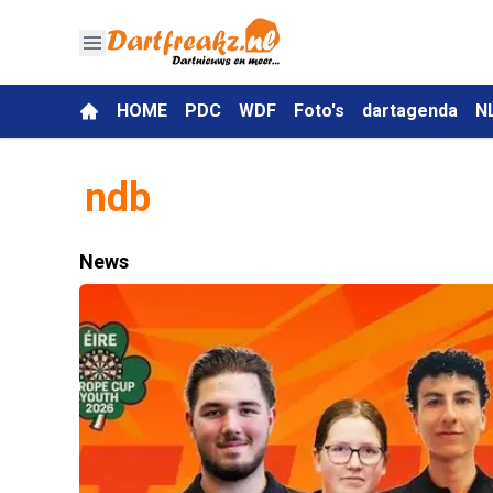
HOME
PDC
WDF
Foto's
dartagenda
N
ndb
News