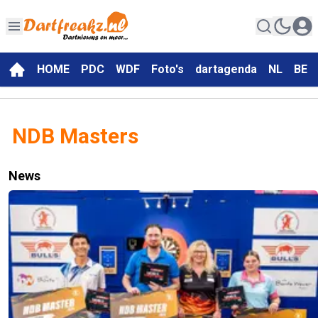
HOME
PDC
WDF
Foto's
dartagenda
NL
BE
NDB Masters
News