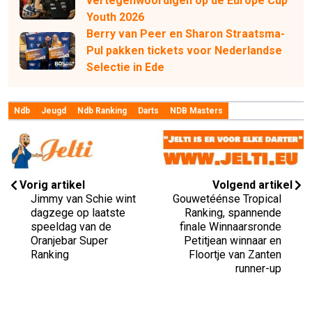
vertegenwoordigen op de Europe Cup
Youth 2026
Berry van Peer en Sharon Straatsma-
Pul pakken tickets voor Nederlandse
Selectie in Ede
Ndb
Jeugd
Ndb Ranking
Darts
NDB Masters
Vorig artikel
Volgend artikel
Jimmy van Schie wint
Gouwetéénse Tropical
dagzege op laatste
Ranking, spannende
speeldag van de
finale Winnaarsronde
Oranjebar Super
Petitjean winnaar en
Ranking
Floortje van Zanten
runner-up