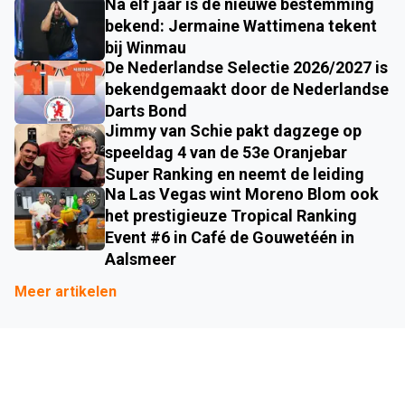
Na elf jaar is de nieuwe bestemming
bekend: Jermaine Wattimena tekent
bij Winmau
De Nederlandse Selectie 2026/2027 is
bekendgemaakt door de Nederlandse
Darts Bond
Jimmy van Schie pakt dagzege op
speeldag 4 van de 53e Oranjebar
Super Ranking en neemt de leiding
Na Las Vegas wint Moreno Blom ook
het prestigieuze Tropical Ranking
Event #6 in Café de Gouwetéén in
Aalsmeer
Meer artikelen