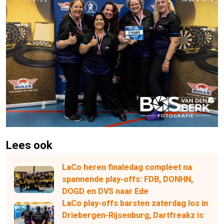
Lees ook
LaCo heren finaledag compleet na
spannende play-offs: FDB, DONHN,
DOGD en DVS naar Ede
LaCo play-offs barsten zaterdag los in
Driebergen-Rijsenburg, Dartfreakz is