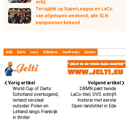
erbij
Terugblik op SuperLeague en LaCo
van afgelopen weekend, alle SLN-
kampioenen bekend
Ndb
Darts
Laco
Ndbdarts
Dartfreakz
Darten
Vorig artikel
Volgend artikel
World Cup of Darts:
DBMN pakt tiende
Schotland overtuigend,
LaCo-titel, DVS schrijft
Ierland verslaat
historie met eerste
outsider Polen en
Open-landstitel in Ede
Letland langs Frankrijk
in thriller