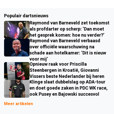
Populair dartsnieuws
Raymond van Barneveld zet toekomst
als profdarter op scherp: ‘Dan moet
het gesprek komen: hoe nu verder?’
Raymond van Barneveld verbaasd
over officiële waarschuwing na
schade aan hotelkamer: ‘Dit is nieuw
voor mij’
Opnieuw raak voor Priscilla
Steenbergen in Kroatië, Giovanni
Vissers beste Nederlander bij heren
Klinge slaat dubbelslag op ADA-tour
en doet goede zaken in PDC WK race,
ook Pusey en Bajowski succesvol
Meer artikelen