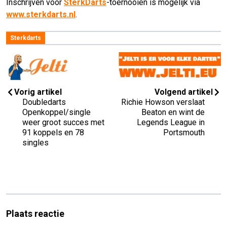
Inschrijven voor
SterkDarts
-toernooien is mogelijk via
www.sterkdarts.nl
.
Sterkdarts
Vorig artikel
Volgend artikel
Doubledarts
Richie Howson verslaat
Openkoppel/single
Beaton en wint de
weer groot succes met
Legends League in
91 koppels en 78
Portsmouth
singles
Plaats reactie