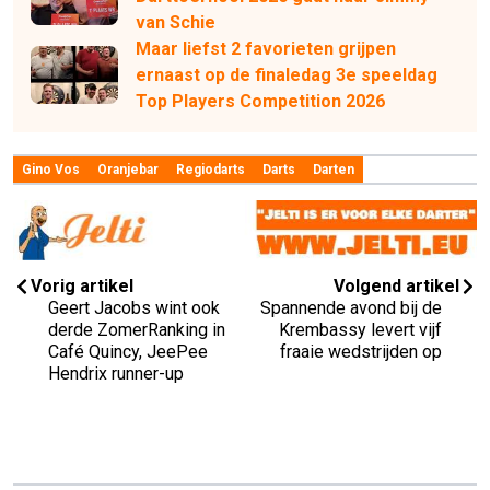
van Schie
Maar liefst 2 favorieten grijpen
ernaast op de finaledag 3e speeldag
Top Players Competition 2026
Gino Vos
Oranjebar
Regiodarts
Darts
Darten
Vorig artikel
Volgend artikel
Geert Jacobs wint ook
Spannende avond bij de
derde ZomerRanking in
Krembassy levert vijf
Café Quincy, JeePee
fraaie wedstrijden op
Hendrix runner-up