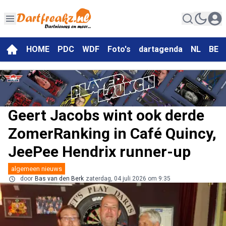
HOME
PDC
WDF
Foto's
dartagenda
NL
BE
Geert Jacobs wint ook derde
ZomerRanking in Café Quincy,
JeePee Hendrix runner-up
algemeen nieuws
door
Bas van den Berk
zaterdag, 04 juli 2026 om 9:35