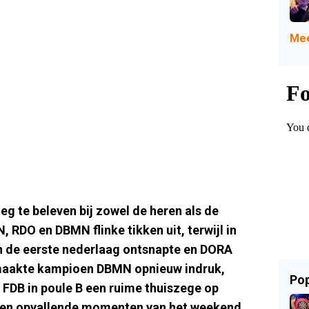
Mee
eg te beleven bij zowel de heren als de
 RDO en DBMN flinke tikken uit, terwijl in
n de eerste nederlaag ontsnapte en DORA
 maakte kampioen DBMN opnieuw indruk,
Pop
 FDB in poule B een ruime thuiszege op
en en opvallende momenten van het weekend