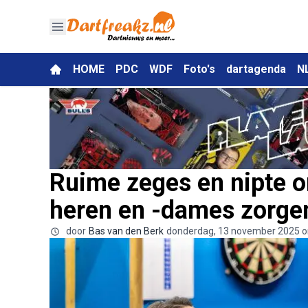
HOME
PDC
WDF
Foto's
dartagenda
N
Ruime zeges en nipte 
heren en -dames zorgen
door
Bas van den Berk
donderdag, 13 november 2025 