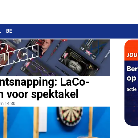
L
BE
ontsnapping: LaCo-
 voor spektakel
om 14:30