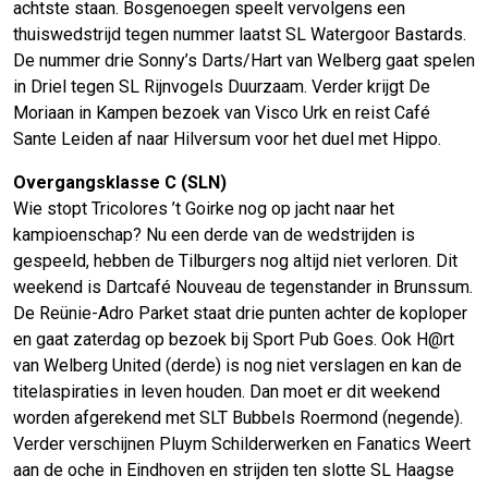
achtste staan. Bosgenoegen speelt vervolgens een
thuiswedstrijd tegen nummer laatst SL Watergoor Bastards.
De nummer drie Sonny’s Darts/Hart van Welberg gaat spelen
in Driel tegen SL Rijnvogels Duurzaam. Verder krijgt De
Moriaan in Kampen bezoek van Visco Urk en reist Café
Sante Leiden af naar Hilversum voor het duel met Hippo.
Overgangsklasse C (SLN)
Wie stopt Tricolores ’t Goirke nog op jacht naar het
kampioenschap? Nu een derde van de wedstrijden is
gespeeld, hebben de Tilburgers nog altijd niet verloren. Dit
weekend is Dartcafé Nouveau de tegenstander in Brunssum.
De Reünie-Adro Parket staat drie punten achter de koploper
en gaat zaterdag op bezoek bij Sport Pub Goes. Ook H@rt
van Welberg United (derde) is nog niet verslagen en kan de
titelaspiraties in leven houden. Dan moet er dit weekend
worden afgerekend met SLT Bubbels Roermond (negende).
Verder verschijnen Pluym Schilderwerken en Fanatics Weert
aan de oche in Eindhoven en strijden ten slotte SL Haagse