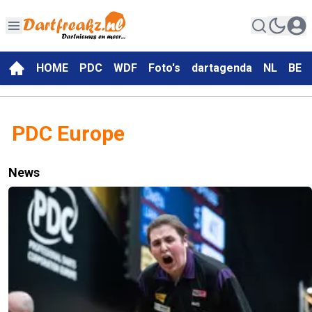
HOME
PDC
WDF
Foto's
dartagenda
NL
BE
PDC Europe
News