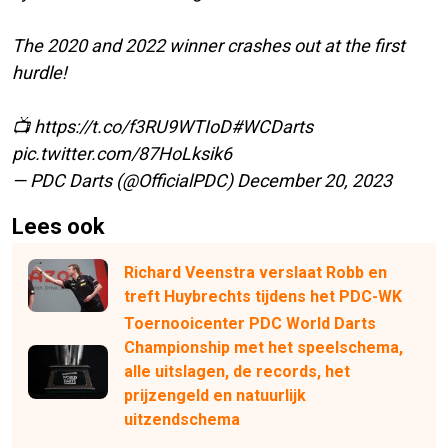
The 2020 and 2022 winner crashes out at the first
hurdle!
📺
https://t.co/f3RU9WTIoD
#WCDarts
pic.twitter.com/87HoLksik6
— PDC Darts (@OfficialPDC)
December 20, 2023
Lees ook
Richard Veenstra verslaat Robb en
treft Huybrechts tijdens het PDC-WK
Toernooicenter PDC World Darts
Championship met het speelschema,
alle uitslagen, de records, het
prijzengeld en natuurlijk
uitzendschema