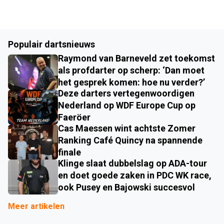
Populair dartsnieuws
Raymond van Barneveld zet toekomst
als profdarter op scherp: ‘Dan moet
het gesprek komen: hoe nu verder?’
Deze darters vertegenwoordigen
Nederland op WDF Europe Cup op
Faeröer
Cas Maessen wint achtste Zomer
Ranking Café Quincy na spannende
finale
Klinge slaat dubbelslag op ADA-tour
en doet goede zaken in PDC WK race,
ook Pusey en Bajowski succesvol
Meer artikelen