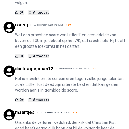
volgen.
0
+
Antwoord
roosq
20 december 2023 om 22:35
+
29
Wat een prachtige score van Littler! Een gemiddelde van
boven de 100 in je debuut op het WK, dat is echt iets. Hij heeft
een grootse toekomst in het darten.
0
+
Antwoord
darteaglejohan12
20 december 2023 om 22:35
+
32
Het is moeilijk om te concurreren tegen zulke jonge talenten
zoals Littler. Kist deed zijn uiterste best en dat kan gezien
worden aan zijn gemiddelde score.
0
+
Antwoord
maartjes
20 december 2023 om 22:35
+
16
Ondanks de verloren wedstrijd, denk ik dat Christian Kist
goed heeft gegooid, ik hoop dat hij de volgende keer de