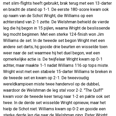
met slim-flights heeft gebruikt, brak terug met een 13-darter
en bracht de stand op 1-1. De eerste 180-score kwam ook
op naam van de Schot Wright, die Williams op een
achterstand van 2-1 zette. De Welshman behield de vierde
leg die hij begon in 15 pijlen, waarna Wright de beslissende
leg mocht beginnen. Met een sterke 124-finish won Jim
Williams de set. In de tweede set begon Wright met een
andere set darts; hij gooide drie beurten en wisselde toen
weer naar de set waarmee hij het duel begon, wat een
opmerkelijke actie is. De twijfelaar Wright kwam op 0-1
achter, maar maakte 1-1 nadat Williams 116 op tops miste.
Wright wist met een stabiele 15-darter Williams te breken in
de tweede set en kwam op 2-1. De tweevoudig
wereldkampioen miste twee handenvol op de dubbel,
waardoor de Welshman de leg stal voor 2-2. "The Quiff"
kwam voor de tweede keer terug naar 1-2 en pakte ook set
twee. In de derde set wisselde Wright opnieuw, maar het
hielp de Schot niet. Williams kwam op 0-2 en gooide een
sterke derde leg die naar de Welshman ging. Peter Wright