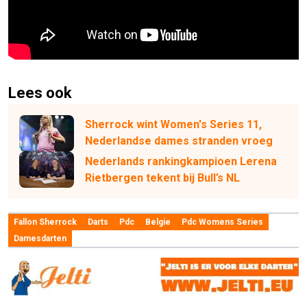
Lees ook
Sherrock wint Women's Series 11,
Nederlandse dames stranden vroeg
Nederlands rankingkampioen Lerena
Rietbergen tekent bij Bull’s NL
Fallon Sherrock
Darts
Pdc
Belgie
Pdc Womens Series
Damesdarten