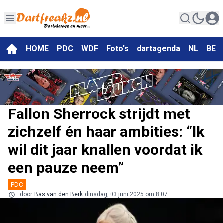
HOME
PDC
WDF
Foto's
dartagenda
NL
BE
Fallon Sherrock strijdt met
zichzelf én haar ambities: “Ik
wil dit jaar knallen voordat ik
een pauze neem”
PDC
door
Bas van den Berk
dinsdag, 03 juni 2025 om 8:07