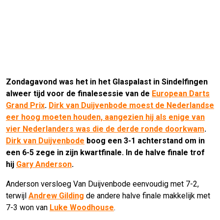
Zondagavond was het in het Glaspalast in Sindelfingen
alweer tijd voor de finalesessie van de
European Darts
Grand Prix
.
Dirk van Duijvenbode moest de Nederlandse
eer hoog moeten houden, aangezien hij als enige van
vier Nederlanders was die de derde ronde doorkwam
.
Dirk van Duijvenbode
boog een 3-1 achterstand om in
een 6-5 zege in zijn kwartfinale. In de halve finale trof
hij
Gary Anderson
.
Anderson versloeg Van Duijvenbode eenvoudig met 7-2,
terwijl
Andrew Gilding
de andere halve finale makkelijk met
7-3 won van
Luke Woodhouse
.