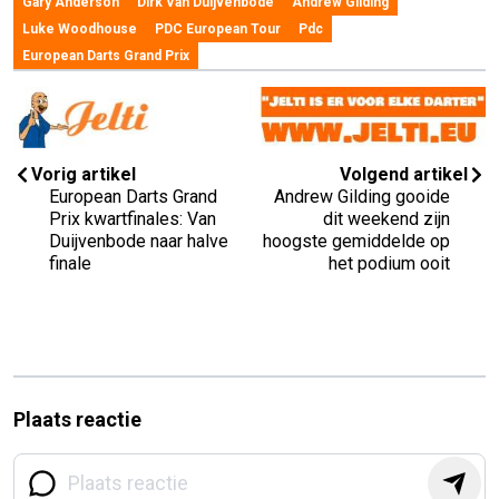
Gary Anderson
Dirk Van Duijvenbode
Andrew Gilding
Luke Woodhouse
PDC European Tour
Pdc
European Darts Grand Prix
Vorig artikel
Volgend artikel
European Darts Grand
Andrew Gilding gooide
Prix kwartfinales: Van
dit weekend zijn
Duijvenbode naar halve
hoogste gemiddelde op
finale
het podium ooit
Plaats reactie