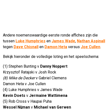
Andere noemenswaardige eerste ronde affiches zijn die
tussen
Luke Humphries
en
James Wade
,
Nathan Aspinall
tegen
Dave Chisnall
en
Damon Heta
versus
Joe Cullen
.
Bekijk hieronder de volledige loting en het speelschema:
(1) Stephen Bunting v
Danny Noppert
Krzysztof Ratajski v Josh Rock
(8) Mike de Decker
v Gabriel Clemens
Damon Heta v Joe Cullen
(4) Luke Humphries v James Wade
Kevin Doets
v
Jermaine Wattimena
(5) Rob Cross v Haupai Puha
Wessel Nijman
v
Michael van Gerwen