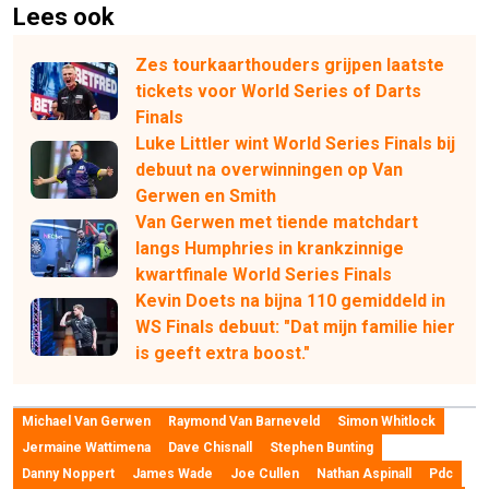
Lees ook
Zes tourkaarthouders grijpen laatste
tickets voor World Series of Darts
Finals
Luke Littler wint World Series Finals bij
debuut na overwinningen op Van
Gerwen en Smith
Van Gerwen met tiende matchdart
langs Humphries in krankzinnige
kwartfinale World Series Finals
Kevin Doets na bijna 110 gemiddeld in
WS Finals debuut: "Dat mijn familie hier
is geeft extra boost."
Michael Van Gerwen
Raymond Van Barneveld
Simon Whitlock
Jermaine Wattimena
Dave Chisnall
Stephen Bunting
Danny Noppert
James Wade
Joe Cullen
Nathan Aspinall
Pdc