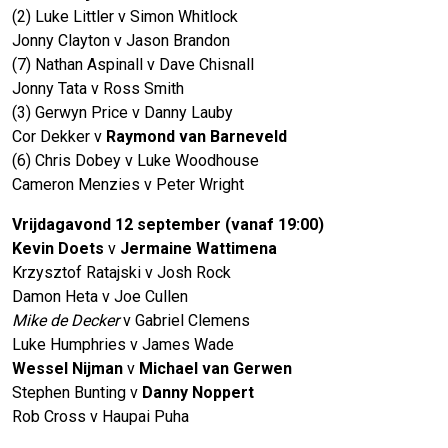
(2) Luke Littler v Simon Whitlock
Jonny Clayton v Jason Brandon
(7) Nathan Aspinall v Dave Chisnall
Jonny Tata v Ross Smith
(3) Gerwyn Price v Danny Lauby
Cor Dekker v
Raymond van Barneveld
(6) Chris Dobey v Luke Woodhouse
Cameron Menzies v Peter Wright
Vrijdagavond 12 september (vanaf 19:00)
Kevin Doets
v
Jermaine Wattimena
Krzysztof Ratajski v Josh Rock
Damon Heta v Joe Cullen
Mike de Decker
v Gabriel Clemens
Luke Humphries v James Wade
Wessel Nijman
v
Michael van Gerwen
Stephen Bunting v
Danny Noppert
Rob Cross v Haupai Puha