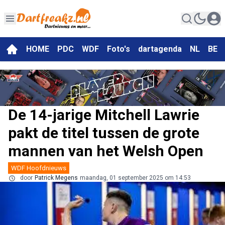
HOME
PDC
WDF
Foto's
dartagenda
NL
BE
De 14-jarige Mitchell Lawrie
pakt de titel tussen de grote
mannen van het Welsh Open
WDF Hoofdnieuws
door
Patrick Megens
maandag, 01 september 2025 om 14:53