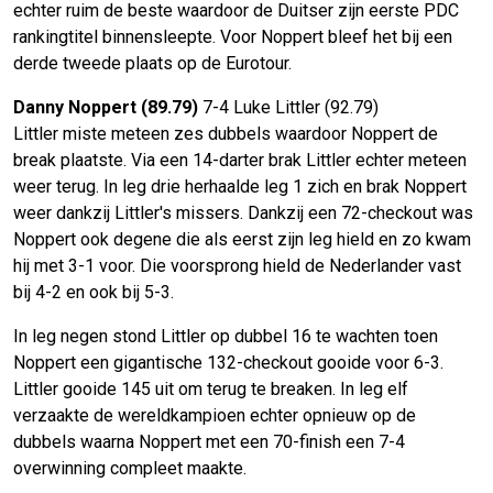
echter ruim de beste waardoor de Duitser zijn eerste PDC
rankingtitel binnensleepte. Voor Noppert bleef het bij een
derde tweede plaats op de Eurotour.
Danny Noppert (89.79)
7-4 Luke Littler (92.79)
Littler miste meteen zes dubbels waardoor Noppert de
break plaatste. Via een 14-darter brak Littler echter meteen
weer terug. In leg drie herhaalde leg 1 zich en brak Noppert
weer dankzij Littler's missers. Dankzij een 72-checkout was
Noppert ook degene die als eerst zijn leg hield en zo kwam
hij met 3-1 voor. Die voorsprong hield de Nederlander vast
bij 4-2 en ook bij 5-3.
In leg negen stond Littler op dubbel 16 te wachten toen
Noppert een gigantische 132-checkout gooide voor 6-3.
Littler gooide 145 uit om terug te breaken. In leg elf
verzaakte de wereldkampioen echter opnieuw op de
dubbels waarna Noppert met een 70-finish een 7-4
overwinning compleet maakte.