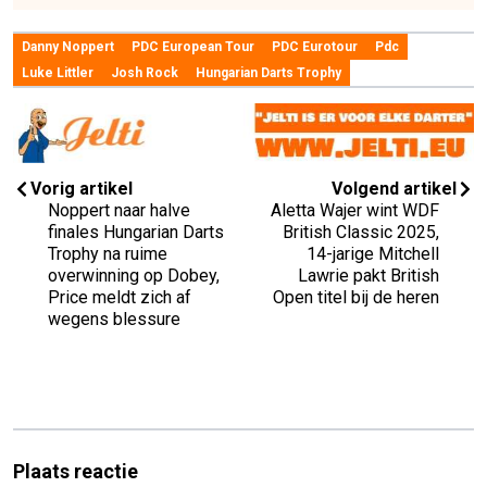
Danny Noppert
PDC European Tour
PDC Eurotour
Pdc
Luke Littler
Josh Rock
Hungarian Darts Trophy
Vorig artikel
Volgend artikel
Noppert naar halve
Aletta Wajer wint WDF
finales Hungarian Darts
British Classic 2025,
Trophy na ruime
14-jarige Mitchell
overwinning op Dobey,
Lawrie pakt British
Price meldt zich af
Open titel bij de heren
wegens blessure
Plaats reactie