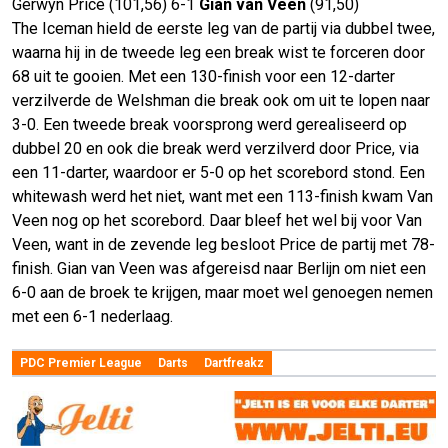
Gerwyn Price (101,56) 6-1
Gian van Veen
(91,50)
The Iceman hield de eerste leg van de partij via dubbel twee,
waarna hij in de tweede leg een break wist te forceren door
68 uit te gooien. Met een 130-finish voor een 12-darter
verzilverde de Welshman die break ook om uit te lopen naar
3-0. Een tweede break voorsprong werd gerealiseerd op
dubbel 20 en ook die break werd verzilverd door Price, via
een 11-darter, waardoor er 5-0 op het scorebord stond. Een
whitewash werd het niet, want met een 113-finish kwam Van
Veen nog op het scorebord. Daar bleef het wel bij voor Van
Veen, want in de zevende leg besloot Price de partij met 78-
finish. Gian van Veen was afgereisd naar Berlijn om niet een
6-0 aan de broek te krijgen, maar moet wel genoegen nemen
met een 6-1 nederlaag.
PDC Premier League
Darts
Dartfreakz