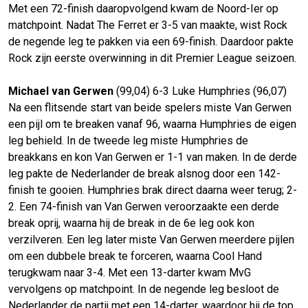
Met een 72-finish daaropvolgend kwam de Noord-Ier op
matchpoint. Nadat The Ferret er 3-5 van maakte, wist Rock
de negende leg te pakken via een 69-finish. Daardoor pakte
Rock zijn eerste overwinning in dit Premier League seizoen.
Michael van Gerwen
(99,04) 6-3 Luke Humphries (96,07)
Na een flitsende start van beide spelers miste Van Gerwen
een pijl om te breaken vanaf 96, waarna Humphries de eigen
leg behield. In de tweede leg miste Humphries de
breakkans en kon Van Gerwen er 1-1 van maken. In de derde
leg pakte de Nederlander de break alsnog door een 142-
finish te gooien. Humphries brak direct daarna weer terug; 2-
2. Een 74-finish van Van Gerwen veroorzaakte een derde
break oprij, waarna hij de break in de 6e leg ook kon
verzilveren. Een leg later miste Van Gerwen meerdere pijlen
om een dubbele break te forceren, waarna Cool Hand
terugkwam naar 3-4. Met een 13-darter kwam MvG
vervolgens op matchpoint. In de negende leg besloot de
Nederlander de partij met een 14-darter, waardoor hij de top