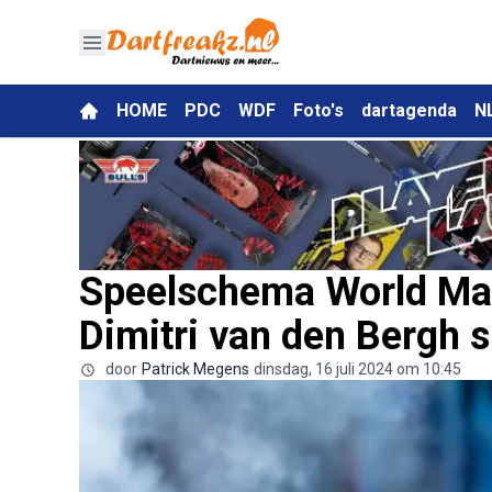
HOME
PDC
WDF
Foto's
dartagenda
N
Speelschema World Mat
Dimitri van den Bergh s
door
Patrick Megens
dinsdag, 16 juli 2024 om 10:45