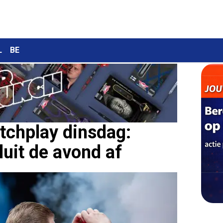
L
BE
chplay dinsdag:
luit de avond af