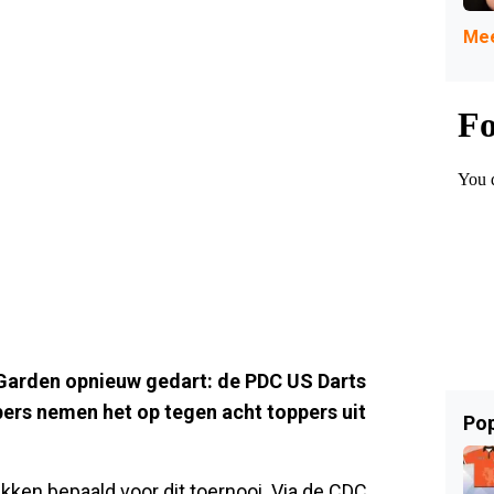
Mee
 Garden opnieuw gedart: de PDC US Darts
ers nemen het op tegen acht toppers uit
Pop
ken bepaald voor dit toernooi. Via de CDC