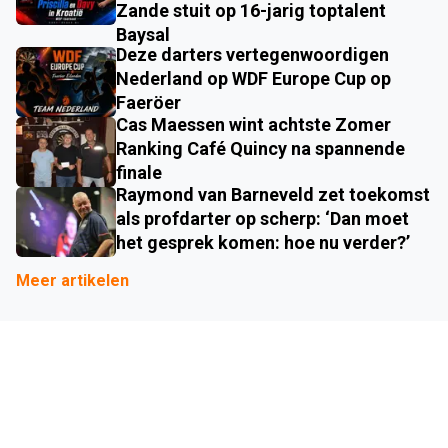
Zande stuit op 16-jarig toptalent
Baysal
Deze darters vertegenwoordigen
Nederland op WDF Europe Cup op
Faeröer
Cas Maessen wint achtste Zomer
Ranking Café Quincy na spannende
finale
Raymond van Barneveld zet toekomst
als profdarter op scherp: ‘Dan moet
het gesprek komen: hoe nu verder?’
Meer artikelen