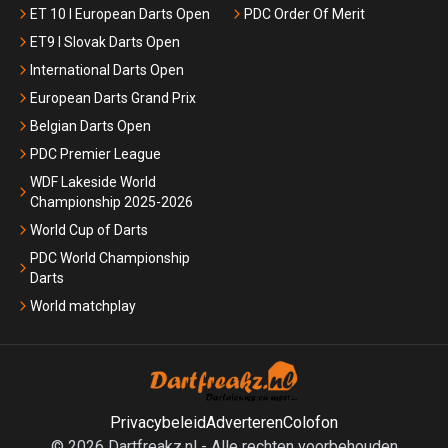
ET 10 I European Darts Open
PDC Order Of Merit
ET9 I Slovak Darts Open
International Darts Open
European Darts Grand Prix
Belgian Darts Open
PDC Premier League
WDF Lakeside World
Championship 2025-2026
World Cup of Darts
PDC World Championship
Darts
World matchplay
Privacybeleid
Adverteren
Colofon
©
2026
Dartfreakz.nl
-
Alle rechten voorbehouden