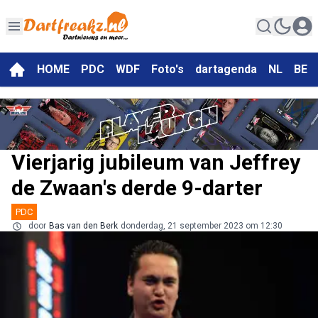
HOME
PDC
WDF
Foto's
dartagenda
NL
BE
Vierjarig jubileum van Jeffrey
de Zwaan's derde 9-darter
PDC
door
Bas van den Berk
donderdag, 21 september 2023 om 12:30