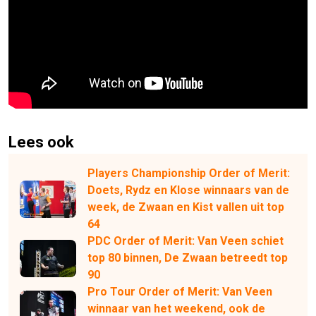
Lees ook
Players Championship Order of Merit:
Doets, Rydz en Klose winnaars van de
week, de Zwaan en Kist vallen uit top
64
PDC Order of Merit: Van Veen schiet
top 80 binnen, De Zwaan betreedt top
90
Pro Tour Order of Merit: Van Veen
winnaar van het weekend, ook de