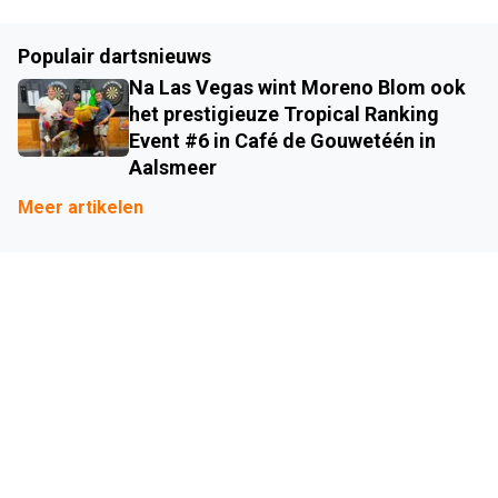
Populair dartsnieuws
Na Las Vegas wint Moreno Blom ook
het prestigieuze Tropical Ranking
Event #6 in Café de Gouwetéén in
Aalsmeer
Meer artikelen