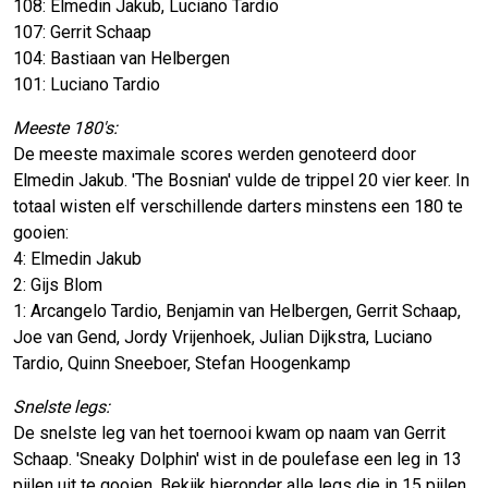
108: Elmedin Jakub, Luciano Tardio
107: Gerrit Schaap
104: Bastiaan van Helbergen
101: Luciano Tardio
Meeste 180's:
De meeste maximale scores werden genoteerd door
Elmedin Jakub. 'The Bosnian' vulde de trippel 20 vier keer. In
totaal wisten elf verschillende darters minstens een 180 te
gooien:
4: Elmedin Jakub
2: Gijs Blom
1: Arcangelo Tardio, Benjamin van Helbergen, Gerrit Schaap,
Joe van Gend, Jordy Vrijenhoek, Julian Dijkstra, Luciano
Tardio, Quinn Sneeboer, Stefan Hoogenkamp
Snelste legs:
De snelste leg van het toernooi kwam op naam van Gerrit
Schaap. 'Sneaky Dolphin' wist in de poulefase een leg in 13
pijlen uit te gooien. Bekijk hieronder alle legs die in 15 pijlen