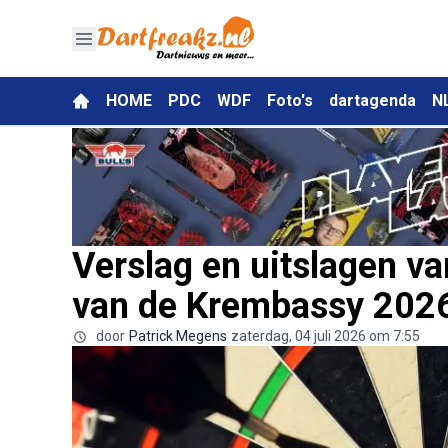
HOME
PDC
WDF
Foto's
dartagenda
N
Verslag en uitslagen v
van de Krembassy 202
door
Patrick Megens
zaterdag, 04 juli 2026 om 7:55