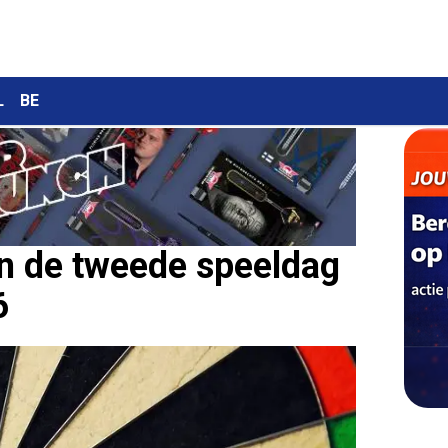
L
BE
an de tweede speeldag
6