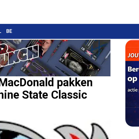
L
BE
y MacDonald pakken
hine State Classic