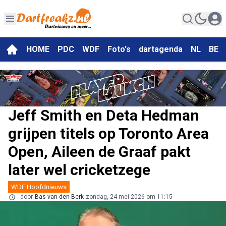
HOME
PDC
WDF
Foto's
dartagenda
NL
BE
Jeff Smith en Deta Hedman
grijpen titels op Toronto Area
Open, Aileen de Graaf pakt
later wel cricketzege
WDF Hoofdnieuws
door
Bas van den Berk
zondag, 24 mei 2026 om 11:15