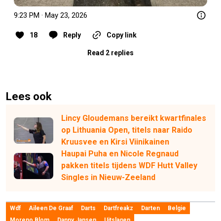
9:23 PM · May 23, 2026
18
Reply
Copy link
Read 2 replies
Lees ook
Lincy Gloudemans bereikt kwartfinales
op Lithuania Open, titels naar Raido
Kruusvee en Kirsi Viinikainen
Haupai Puha en Nicole Regnaud
pakken titels tijdens WDF Hutt Valley
Singles in Nieuw-Zeeland
Wdf
Aileen De Graaf
Darts
Dartfreakz
Darten
Belgie
Moreno Blom
Danny Jansen
Uitslagen