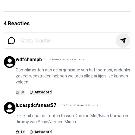
4 Reacties
wdfchampb
03 februari 2024 om 15:39
+
15
Complimenten aan de organisatie van het toernooi, ondanks
zoveel wedstrijden hebben we toch alle partijen live kunnen
volgen
0
+
Antwoord
lucaspdcfanaat57
03 februari 2024 om 15:39
+
18
Ik kijk uit naar de match tussen Damian Mol/Brian Raman en
Jimmy van Schie/Jeroen Mioch
1
+
Antwoord