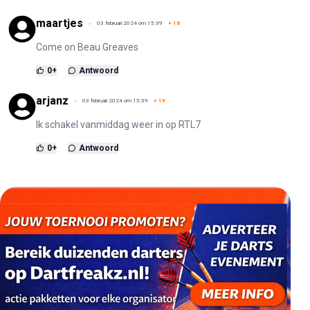
maartjes
03 februari 2024 om 15:39
+
16
Come on Beau Greaves
0
+
Antwoord
arjanz
03 februari 2024 om 15:39
+
19
Ik schakel vanmiddag weer in op RTL7
0
+
Antwoord