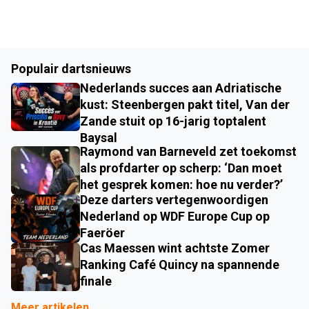
Populair dartsnieuws
Nederlands succes aan Adriatische
kust: Steenbergen pakt titel, Van der
Zande stuit op 16-jarig toptalent
Baysal
Raymond van Barneveld zet toekomst
als profdarter op scherp: ‘Dan moet
het gesprek komen: hoe nu verder?’
Deze darters vertegenwoordigen
Nederland op WDF Europe Cup op
Faeröer
Cas Maessen wint achtste Zomer
Ranking Café Quincy na spannende
finale
Meer artikelen