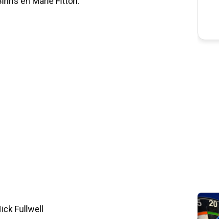
nns en Marie Fitton.
ck Fullwell