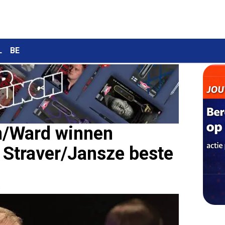
L
BE
en/Ward winnen
 Straver/Jansze beste
0