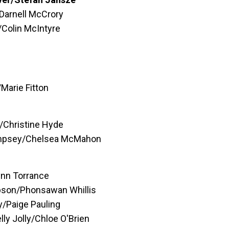
Darnell McCrory
Colin McIntyre
Marie Fitton
/Christine Hyde
Gimpsey/Chelsea McMahon
ynn Torrance
pson/Phonsawan Whillis
y/Paige Pauling
y Jolly/Chloe O'Brien