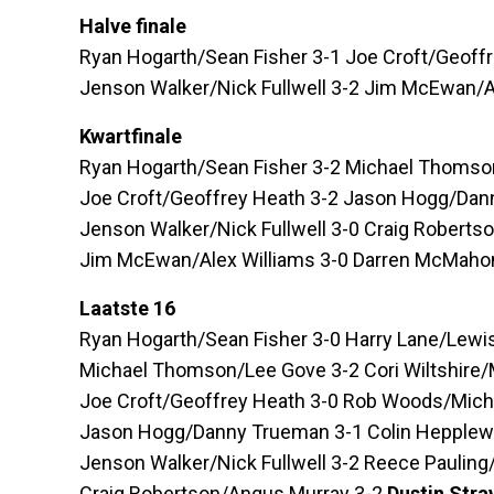
Halve finale
Ryan Hogarth/Sean Fisher 3-1 Joe Croft/Geoff
Jenson Walker/Nick Fullwell 3-2 Jim McEwan/A
Kwartfinale
Ryan Hogarth/Sean Fisher 3-2 Michael Thoms
Joe Croft/Geoffrey Heath 3-2 Jason Hogg/Da
Jenson Walker/Nick Fullwell 3-0 Craig Robert
Jim McEwan/Alex Williams 3-0 Darren McMaho
Laatste 16
Ryan Hogarth/Sean Fisher 3-0 Harry Lane/Lewi
Michael Thomson/Lee Gove 3-2 Cori Wiltshire/M
Joe Croft/Geoffrey Heath 3-0 Rob Woods/Mich
Jason Hogg/Danny Trueman 3-1 Colin Hepplewh
Jenson Walker/Nick Fullwell 3-2 Reece Pauling
Craig Robertson/Angus Murray 3-2
Dustin Stra