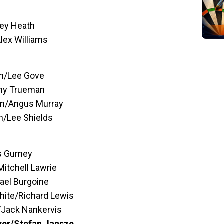
rey Heath
lex Williams
on/Lee Gove
nny Trueman
son/Angus Murray
n/Lee Shields
s Gurney
itchell Lawrie
ael Burgoine
ite/Richard Lewis
/Jack Nankervis
ver/Stefan Jansze