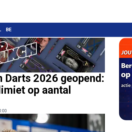
L
BE
n Darts 2026 geopend:
imiet op aantal
0:00