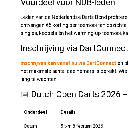
Voordeel voor NDB-leden
Leden van de Nederlandse Darts Bond profiteren
ontvangen €5 korting per toernooi ten opzichte v
singles, koppels én het warming-up toernooi, k
Inschrijving via DartConnec
Inschrijven kan vanaf nu via DartConnect
en b
het maximale aantal deelnemers is bereikt. Wie
lang te wachten.
📅 Dutch Open Darts 2026 – 
Onderdeel
Details
Datum
5 t/m 8 februari 2026