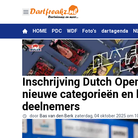
HOME
PDC
WDF
Foto's
dartagenda
N
Inschrijving Dutch Ope
nieuwe categorieën en l
deelnemers
door
Bas van den Berk
zaterdag, 04 oktober 2025 om 1