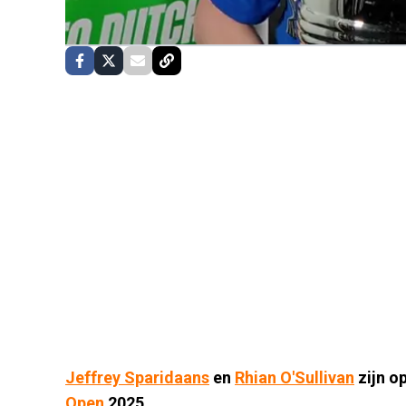
Jeffrey Sparidaans
en
Rhian O'Sullivan
zijn o
Open
2025.