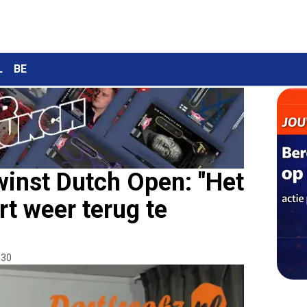
L
BE
winst Dutch Open: "Het
rt weer terug te
:30