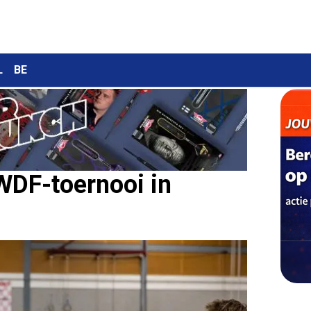
L
BE
WDF-toernooi in