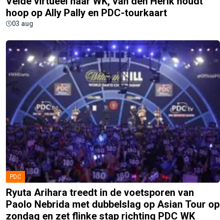
Velde virtueel naar WK, van den Herik houdt
hoop op Ally Pally en PDC-tourkaart
03 aug
PDC
Ryuta Arihara treedt in de voetsporen van
Paolo Nebrida met dubbelslag op Asian Tour op
zondag en zet flinke stap richting PDC WK