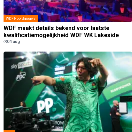
WDF Hoofdnieuws
WDF maakt details bekend voor laatste
kwalificatiemogelijkheid WDF WK Lakeside
04 aug