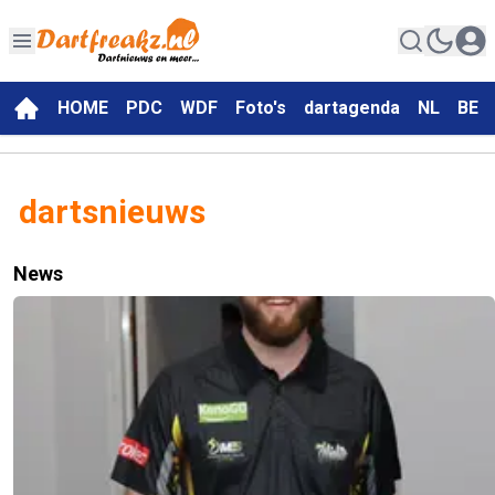
HOME
PDC
WDF
Foto's
dartagenda
NL
BE
dartsnieuws
News