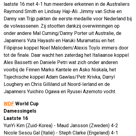
laatste 16 met 4-1 hun meerdere erkennen in de Australiers
Raymond Smith en Lindsay Haji-Ali. Jimmy van Schie en
Danny van Trijp pakten de eerste medaille voor Nederland bij
de volwassenen. Zij stootten dankzij overwinningen op
onder andere Mal Cuming/Danny Porter uit Australie, de
Japanners Yuta Hayashi en Haruki Muramatsu en het
Filipijnse koppel Noel Malicdem/Alexis Toylo immers door
tot de finale. Daar wacht hen zaterdag het Italiaanse koppel
Alex Bassetti en Daniele Petri wat zich onder anderen
voorbij de Finnen Marko Kantele en Asko Niskala, het
Tsjechische koppel Adam Gawlas/Petr Krivka, Darryl
Loughery en Chris Gilliland uit Noord-Ierland en de
Japanners Yuichiro Ogawa en Ryusei Azemoto vocht.
WDF
World Cup
Damessingels
Laatste 16
YunYi Kim (Zuid-Korea) - Maud Jansson (Zweden) 4-2
Nicole Sescu Gal (Italië) - Steph Clarke (Engeland) 4-1