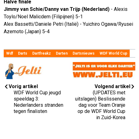
Halve finale
Jimmy van Schie/Danny van Trijp (Nederland)
- Alexis
Toylo/Noel Malicdem (Filipijnen) 5-1
Alex Bassetti/Daniele Petri (Italië) - Yuichiro Ogawa/Ryusei
Azemoto (Japan) 5-4
Wdf
Darts
Dartfreakz
Darten
Dartsnieuws
WDF World Cup
Vorig artikel
Volgend artikel
WDF World Cup jeugd
(UPDATES met
speeldag 3:
uitslagen) Beslissende
Nederlanders stranden
dag voor Team Oranje
tegen finalisten
op de WDF World Cup
in Zuid-Korea