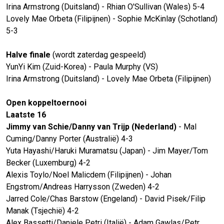
Irina Armstrong (Duitsland) - Rhian O'Sullivan (Wales) 5-4
Lovely Mae Orbeta (Filipijnen) - Sophie McKinlay (Schotland)
5-3
Halve finale
(wordt zaterdag gespeeld)
YunYi Kim (Zuid-Korea) - Paula Murphy (VS)
Irina Armstrong (Duitsland) - Lovely Mae Orbeta (Filipijnen)
Open koppeltoernooi
Laatste 16
Jimmy van Schie/Danny van Trijp (Nederland)
- Mal
Cuming/Danny Porter (Australië) 4-3
Yuta Hayashi/Haruki Muramatsu (Japan) - Jim Mayer/Tom
Becker (Luxemburg) 4-2
Alexis Toylo/Noel Malicdem (Filipijnen) - Johan
Engstrom/Andreas Harrysson (Zweden) 4-2
Jarred Cole/Chas Barstow (Engeland) - David Pisek/Filip
Manak (Tsjechië) 4-2
Alex Bassetti/Daniele Petri (Italië) - Adam Gawlas/Petr