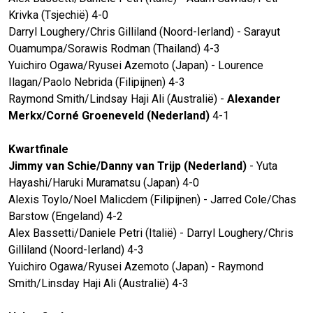
Krivka (Tsjechië) 4-0
Darryl Loughery/Chris Gilliland (Noord-Ierland) - Sarayut
Ouamumpa/Sorawis Rodman (Thailand) 4-3
Yuichiro Ogawa/Ryusei Azemoto (Japan) - Lourence
Ilagan/Paolo Nebrida (Filipijnen) 4-3
Raymond Smith/Lindsay Haji Ali (Australië) -
Alexander
Merkx/Corné Groeneveld (Nederland)
4-1
Kwartfinale
Jimmy van Schie/Danny van Trijp (Nederland)
- Yuta
Hayashi/Haruki Muramatsu (Japan) 4-0
Alexis Toylo/Noel Malicdem (Filipijnen) - Jarred Cole/Chas
Barstow (Engeland) 4-2
Alex Bassetti/Daniele Petri (Italië) - Darryl Loughery/Chris
Gilliland (Noord-Ierland) 4-3
Yuichiro Ogawa/Ryusei Azemoto (Japan) - Raymond
Smith/Linsday Haji Ali (Australië) 4-3