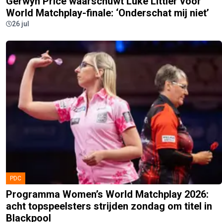
Gerwyn Price waarschuwt Luke Littler voor
World Matchplay-finale: ‘Onderschat mij niet’
26 jul
PDC
Programma Women’s World Matchplay 2026:
acht topspeelsters strijden zondag om titel in
Blackpool