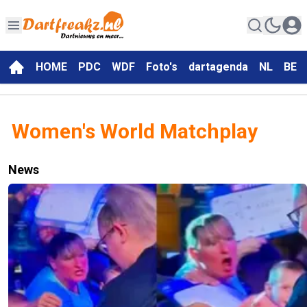
HOME
PDC
WDF
Foto's
dartagenda
NL
BE
Women's World Matchplay
News