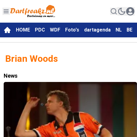
HOME
PDC
WDF
Foto's
dartagenda
NL
BE
Brian Woods
News