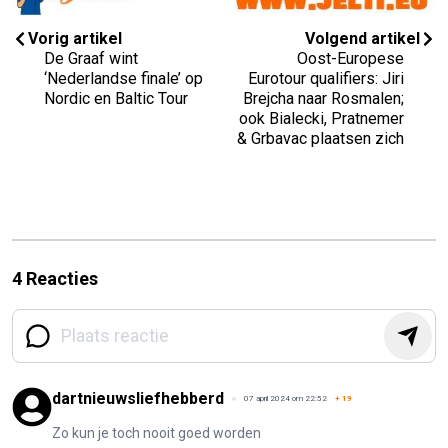
Vorig artikel
Volgend artikel
De Graaf wint
Oost-Europese
‘Nederlandse finale’ op
Eurotour qualifiers: Jiri
Nordic en Baltic Tour
Brejcha naar Rosmalen;
ook Bialecki, Pratnemer
& Grbavac plaatsen zich
4 Reacties
dartnieuwsliefhebberd
07 april 2024 om 22:52
+
19
Zo kun je toch nooit goed worden