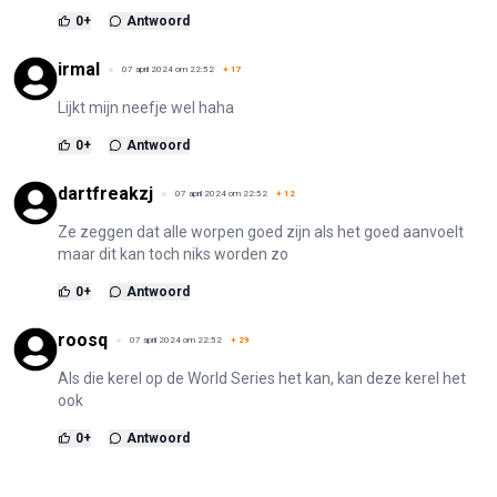
0
+
Antwoord
irmal
07 april 2024 om 22:52
+
17
Lijkt mijn neefje wel haha
0
+
Antwoord
dartfreakzj
07 april 2024 om 22:52
+
12
Ze zeggen dat alle worpen goed zijn als het goed aanvoelt
maar dit kan toch niks worden zo
0
+
Antwoord
roosq
07 april 2024 om 22:52
+
29
Als die kerel op de World Series het kan, kan deze kerel het
ook
0
+
Antwoord