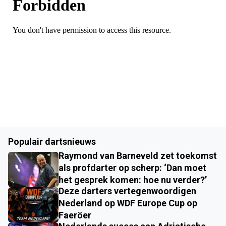
Populair dartsnieuws
Raymond van Barneveld zet toekomst
als profdarter op scherp: ‘Dan moet
het gesprek komen: hoe nu verder?’
Deze darters vertegenwoordigen
Nederland op WDF Europe Cup op
Faeröer