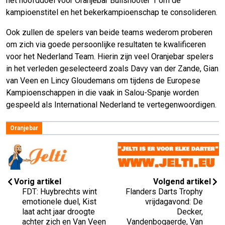
het hoofddoel voor Oranjebar Bullshooter 1 om de
kampioenstitel en het bekerkampioenschap te consolideren.
Ook zullen de spelers van beide teams wederom proberen
om zich via goede persoonlijke resultaten te kwalificeren
voor het Nederland Team. Hierin zijn veel Oranjebar spelers
in het verleden geselecteerd zoals Davy van der Zande, Gian
van Veen en Lincy Gloudemans om tijdens de Europese
Kampioenschappen in die vaak in Salou-Spanje worden
gespeeld als International Nederland te vertegenwoordigen.
Oranjebar
Vorig artikel
Volgend artikel
FDT: Huybrechts wint
Flanders Darts Trophy
emotionele duel, Kist
vrijdagavond: De
laat acht jaar droogte
Decker,
achter zich en Van Veen
Vandenbogaerde, Van