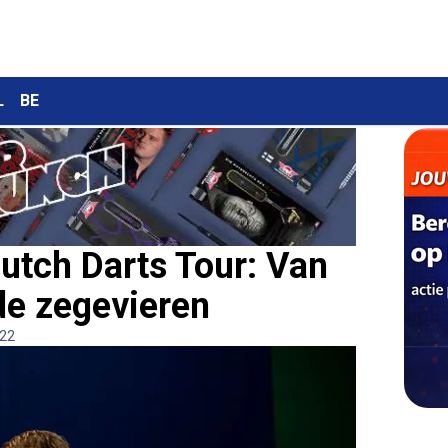
L
BE
Dutch Darts Tour: Van
de zegevieren
:22