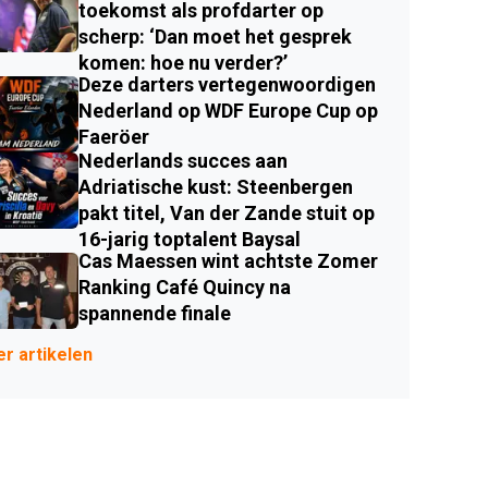
toekomst als profdarter op
scherp: ‘Dan moet het gesprek
komen: hoe nu verder?’
Deze darters vertegenwoordigen
Nederland op WDF Europe Cup op
Faeröer
Nederlands succes aan
Adriatische kust: Steenbergen
pakt titel, Van der Zande stuit op
16-jarig toptalent Baysal
Cas Maessen wint achtste Zomer
Ranking Café Quincy na
spannende finale
r artikelen