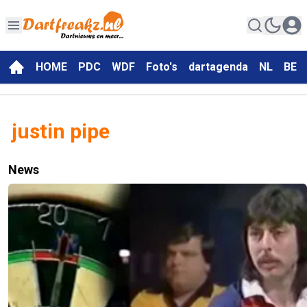
HOME
PDC
WDF
Foto's
dartagenda
NL
BE
justin pipe
News