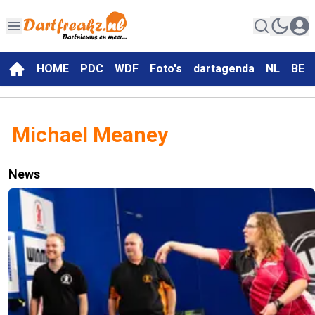
HOME
PDC
WDF
Foto's
dartagenda
NL
BE
Michael Meaney
News