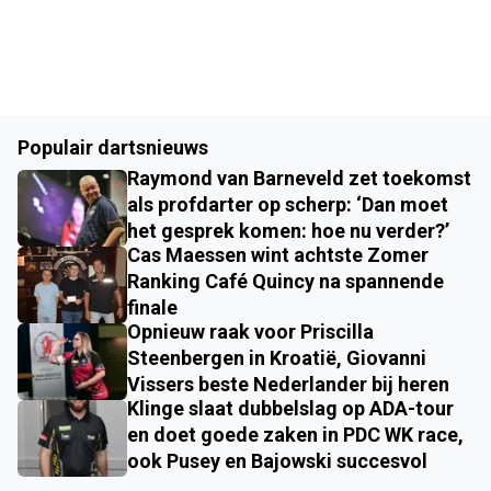
Populair dartsnieuws
Raymond van Barneveld zet toekomst
als profdarter op scherp: ‘Dan moet
het gesprek komen: hoe nu verder?’
Cas Maessen wint achtste Zomer
Ranking Café Quincy na spannende
finale
Opnieuw raak voor Priscilla
Steenbergen in Kroatië, Giovanni
Vissers beste Nederlander bij heren
Klinge slaat dubbelslag op ADA-tour
en doet goede zaken in PDC WK race,
ook Pusey en Bajowski succesvol