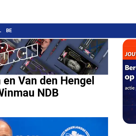
L
BE
n en Van den Hengel
e Winmau NDB