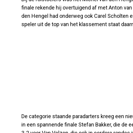
finale rekende hij overtuigend af met Anton van
den Hengel had onderweg ook Carel Scholten en
speler uit de top van het klassement staat daa
De categorie staande paradarters kreeg een ni
in een spannende finale Stefan Bakker, die de 
3-2 voor Van Velzen, die ook in eerdere rondes 