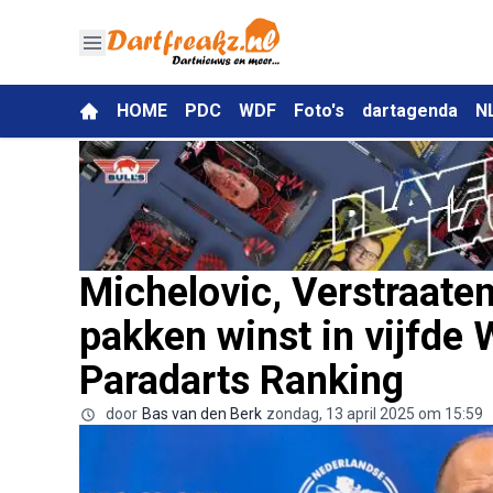
HOME
PDC
WDF
Foto's
dartagenda
N
Michelovic, Verstraate
pakken winst in vijfd
Paradarts Ranking
door
Bas van den Berk
zondag, 13 april 2025 om 15:59