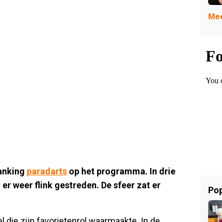
Mee
anking
paradarts
op het programma. In drie
er weer flink gestreden. De sfeer zat er
Pop
l die zijn favorietenrol waarmaakte. In de