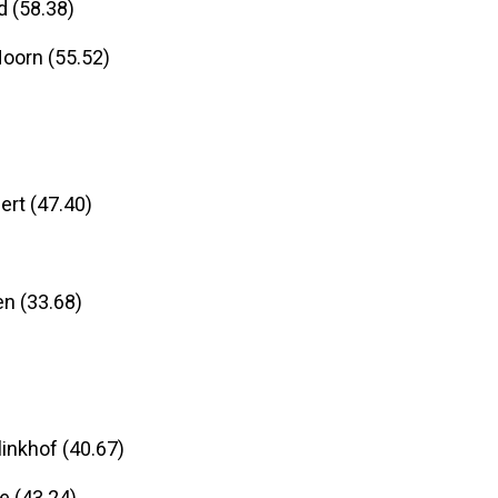
d (58.38)
Hoorn (55.52)
ert (47.40)
en (33.68)
inkhof (40.67)
e (43.24)