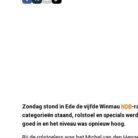
Zondag stond in Ede de vijfde Winmau
NDB
-r
categorieën staand, rolstoel en specials werd 
goed in en het niveau was opnieuw hoog.
Bij de rolstoelers was het Michel van den Henge