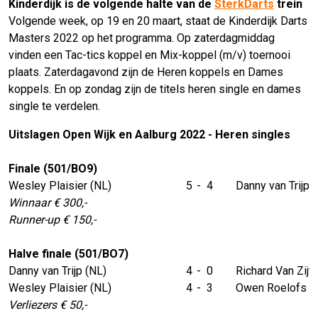
Kinderdijk is de volgende halte van de
SterkDarts
trein
Volgende week, op 19 en 20 maart, staat de Kinderdijk Darts
Masters 2022 op het programma. Op zaterdagmiddag
vinden een Tac-tics koppel en Mix-koppel (m/v) toernooi
plaats. Zaterdagavond zijn de Heren koppels en Dames
koppels. En op zondag zijn de titels heren single en dames
single te verdelen.
Uitslagen Open Wijk en Aalburg 2022 - Heren singles
Finale (501/BO9)
Wesley Plaisier (NL)
5
-
4
Danny van Trijp 
Winnaar € 300,-
Runner-up € 150,-
Halve finale (501/BO7)
Danny van Trijp (NL)
4
-
0
Richard Van Zijt
Wesley Plaisier (NL)
4
-
3
Owen Roelofs (
Verliezers € 50,-