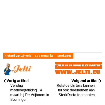
Richard Van Zijtveld
Leo Hendriks
Sterkdarts
Vorig artikel
Volgend artikel
Verslag
Rolstoeldarters kunnen
maandagranking 14
nu ook deelnemen aan
maart bij De Vrijboom in
SterkDarts toernooien
Beuningen