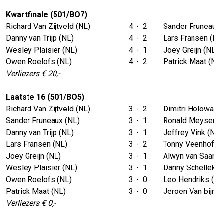
Kwartfinale (501/BO7)
Richard Van Zijtveld (NL)
4
-
2
Sander Fruneaux
Danny van Trijp (NL)
4
-
2
Lars Fransen (N
Wesley Plaisier (NL)
4
-
1
Joey Greijn (NL)
Owen Roelofs (NL)
4
-
2
Patrick Maat (NL
Verliezers € 20,-
Laatste 16 (501/BO5)
Richard Van Zijtveld (NL)
3
-
2
Dimitri Holowack
Sander Fruneaux (NL)
3
-
1
Ronald Meysen 
Danny van Trijp (NL)
3
-
1
Jeffrey Vink (NL
Lars Fransen (NL)
3
-
2
Tonny Veenhof (
Joey Greijn (NL)
3
-
1
Alwyn van Saarl
Wesley Plaisier (NL)
3
-
1
Danny Schellek
Owen Roelofs (NL)
3
-
0
Leo Hendriks (N
Patrick Maat (NL)
3
-
0
Jeroen Van bijne
Verliezers € 0,-