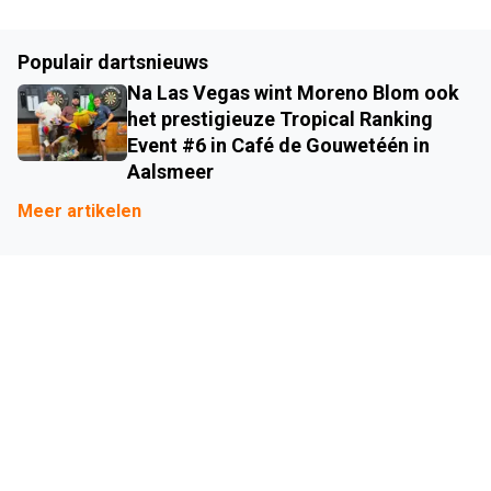
Populair dartsnieuws
Na Las Vegas wint Moreno Blom ook
het prestigieuze Tropical Ranking
Event #6 in Café de Gouwetéén in
Aalsmeer
Meer artikelen