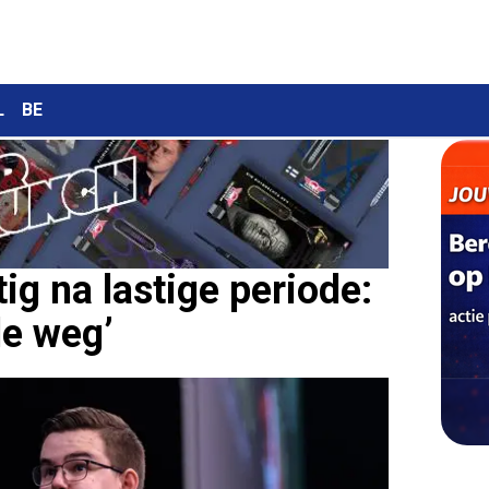
L
BE
g na lastige periode:
de weg’