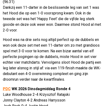
(96.31)
Dankzij een 11-darter in de beslissende leg van set 1 was
het Hood die op een 1-0 voorsprong kwam. Ook in de
tweede set was het 'Happy Feet' die de vijfde leg sterk
gooide en deze ook weer won. Daarmee stond Hood al met
2-0 voor.
Hood was na drie sets nog altijd perfect op de dubbels en
won ook deze set met een 11-darter om zo met grandioos
spel met 3-0 voor te komen. Na een bizar aantal van elf
perfecte pogingen op de dubbels, miste Hood in set vier
echter vier matchdarts. Vervolgens sloot Hood de partij een
leg later alsnog in stijl af: via een 119-finish maakte de WK-
debutant een 4-0 overwinning compleet en ging zijn
droomrun verder naar de kwartfinales.
PDC
WK 2026 Dinsdagmiddag Ronde 4
Luke Woodhouse 2-4 Krzysztof Ratajski
Jonny Clayton 4-2 Andreas Harrysson
Josh Rock 0-4 Justin Hood