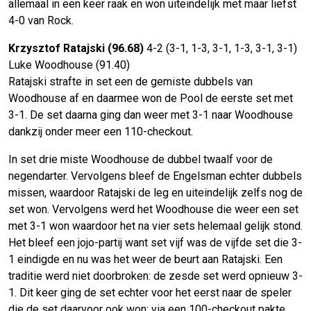
allemaal in een keer raak en won uiteindelijk met maar liefst
4-0 van Rock.
Krzysztof Ratajski (96.68)
4-2 (3-1, 1-3, 3-1, 1-3, 3-1, 3-1)
Luke Woodhouse (91.40)
Ratajski strafte in set een de gemiste dubbels van
Woodhouse af en daarmee won de Pool de eerste set met
3-1. De set daarna ging dan weer met 3-1 naar Woodhouse
dankzij onder meer een 110-checkout.
In set drie miste Woodhouse de dubbel twaalf voor de
negendarter. Vervolgens bleef de Engelsman echter dubbels
missen, waardoor Ratajski de leg en uiteindelijk zelfs nog de
set won. Vervolgens werd het Woodhouse die weer een set
met 3-1 won waardoor het na vier sets helemaal gelijk stond.
Het bleef een jojo-partij want set vijf was de vijfde set die 3-
1 eindigde en nu was het weer de beurt aan Ratajski. Een
traditie werd niet doorbroken: de zesde set werd opnieuw 3-
1. Dit keer ging de set echter voor het eerst naar de speler
die de set daarvoor ook won: via een 100-checkout pakte